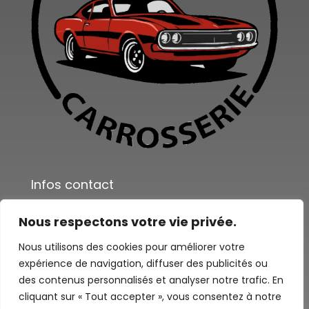
Infos contact
Besoin d’un renseignement ou d’un rendez-vous ?
Nous respectons votre vie privée.
03 84 71 17 06
Nous utilisons des cookies pour améliorer votre
Formulaire de contact
expérience de navigation, diffuser des publicités ou
des contenus personnalisés et analyser notre trafic. En
cliquant sur « Tout accepter », vous consentez à notre